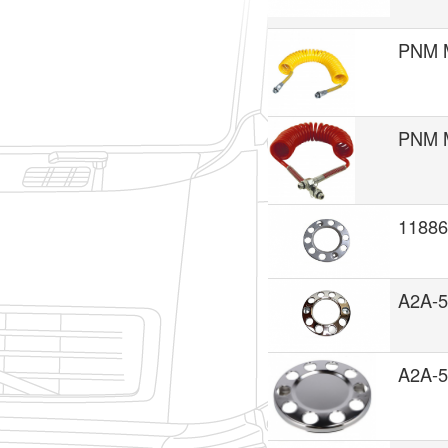
PNM 
PNM 
1188
A2A-5
A2A-5