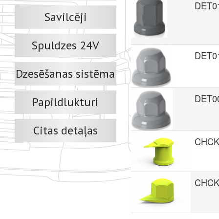
DET0
Savilcēji
Spuldzes 24V
DET0
Dzesēšanas sistēma
DET0
Papildlukturi
Citas detaļas
CHCK
CHCK