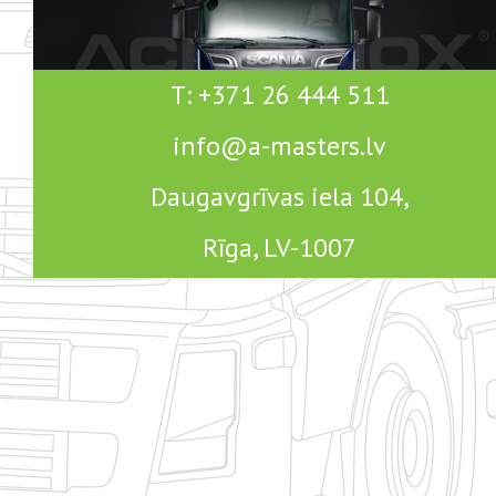
T: +371 26 444 511
info@a-masters.lv
Daugavgrīvas iela 104,
Rīga, LV-1007