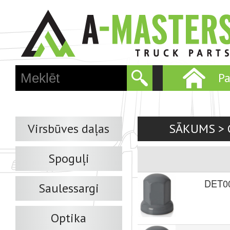
Skip
to
main
conten
P
M
a
i
n
m
Virsbūves daļas
SĀKUMS
>
e
n
Spoguļi
u
DET0
Saulessargi
Optika