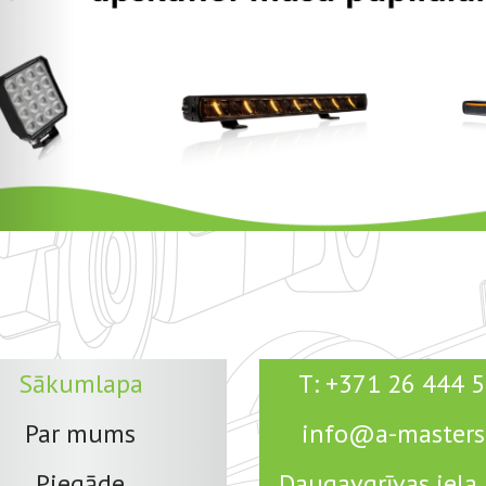
Sākumlapa
T: +371 26 444 
Par mums
info@a-masters.
Piegāde
Daugavgrīvas iela