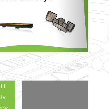
511
lv
 104,