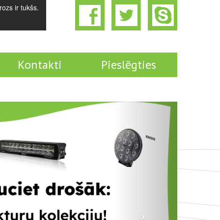
ozs ir tukšs.
Kontakti
Pieslēgties
Next