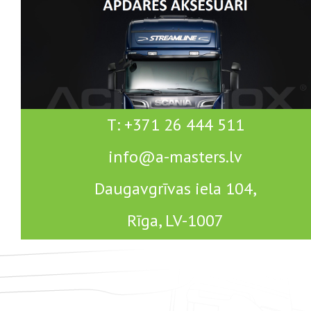
T: +371 26 444 511
info@a-masters.lv
Daugavgrīvas iela 104,
Rīga, LV-1007