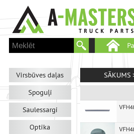
Skip
to
main
conten
P
M
a
i
n
m
Virsbūves daļas
SĀKUMS
e
n
Spoguļi
u
VFH4
Saulessargi
Optika
VFH4